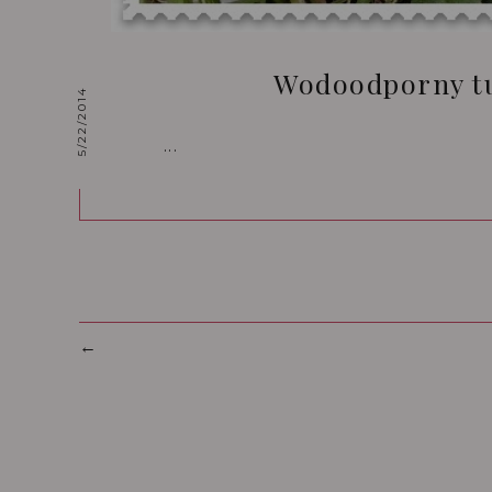
Wodoodporny tu
5/22/2014
...
←