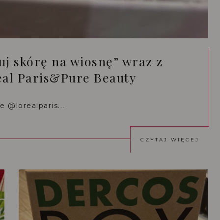
j skórę na wiosnę” wraz z
al Paris&Pure Beauty
re @lorealparis...
CZYTAJ WIĘCEJ