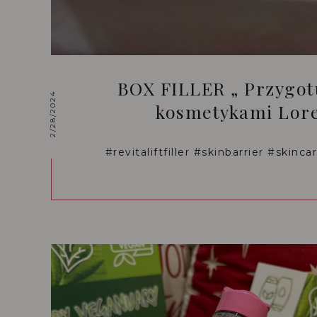
BOX FILLER „ Przygotu
2/28/2024
kosmetykami Lore
#revitaliftfiller #skinbarrier #skinca