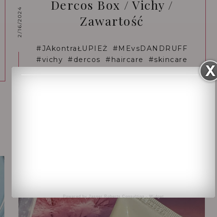
Dercos Box / Vichy /
2/16/2024
Zawartość
#JAkontraŁUPIEŻ #MEvsDANDRUFF
#vichy #dercos #haircare #skincare
#vichypoland
#testowaniesponsorowane @vichyla
boratoires...
CZYTAJ WIĘCEJ
Powered by
Jasper Roberts Consulting
-
Widget