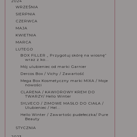
2024
WRZEŚNIA
SIERPNIA
CZERWCA
MAJA
KWIETNIA
MARCA
LUTEGO
BOX FILLER „ Przygotuj skórę na wiosnę”
wraz z ko...
Mój ulubieniec od marki Garnier
Dercos Box / Vichy / Zawartość
Mega Box Kosmetyczny marki MIXA / Moje
nowości
CLARENA / KAWIOROWY KREM DO
TWARZY/ Hello Winter
SYLVECO / ZIMOWE MASŁO DO CIAŁA /
Ulubieniec / Hel...
Hello Winter / Zawartośc pudełeczka/ Pure
Beauty
STYCZNIA
2023