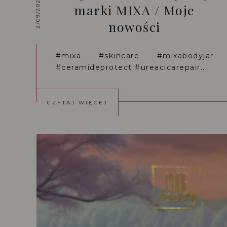
2/09/2024
marki MIXA / Moje
nowości
#mixa #skincare #mixabodyjar
#ceramideprotect #ureacicarepair...
CZYTAJ WIĘCEJ