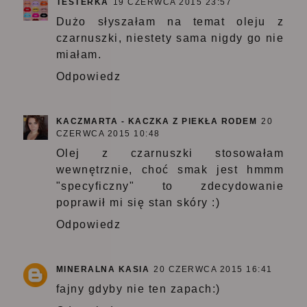
TESTERKA
19 CZERWCA 2015 23:57
Dużo słyszałam na temat oleju z
czarnuszki, niestety sama nigdy go nie
miałam.
Odpowiedz
KACZMARTA - KACZKA Z PIEKŁA RODEM
20
CZERWCA 2015 10:48
Olej z czarnuszki stosowałam
wewnętrznie, choć smak jest hmmm
"specyficzny" to zdecydowanie
poprawił mi się stan skóry :)
Odpowiedz
MINERALNA KASIA
20 CZERWCA 2015 16:41
fajny gdyby nie ten zapach:)