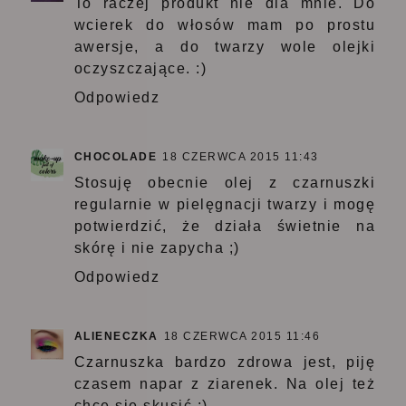
To raczej produkt nie dla mnie. Do
wcierek do włosów mam po prostu
awersje, a do twarzy wole olejki
oczyszczające. :)
Odpowiedz
CHOCOLADE
18 CZERWCA 2015 11:43
Stosuję obecnie olej z czarnuszki
regularnie w pielęgnacji twarzy i mogę
potwierdzić, że działa świetnie na
skórę i nie zapycha ;)
Odpowiedz
ALIENECZKA
18 CZERWCA 2015 11:46
Czarnuszka bardzo zdrowa jest, piję
czasem napar z ziarenek. Na olej też
chcę się skusić ;)