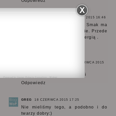
Odpowiedz
BASIA RETRO MAMA
18 CZERWCA 2015 16:46
Ja go stosuje od wewnątrz. Smak ma
okrutny, ale działa zdrowotnie. Przede
wszystkim to radzi sobie z alergią .
Odpowiedz
CIEKAWSKA MAGDALENA
18 CZERWCA 2015
17:05
no proszę ile jest olejów hi hi
Powered by
Jasper Roberts Consulting
-
Widget
Odpowiedz
GREG
18 CZERWCA 2015 17:25
Nie mieliśmy tego, a podobno i do
twarzy dobry:)