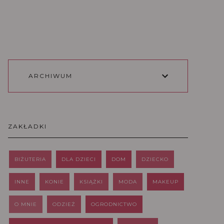
ARCHIWUM
ZAKŁADKI
BIŻUTERIA
DLA DZIECI
DOM
DZIECKO
INNE
KONIE
KSIĄŻKI
MODA
MAKEUP
O MNIE
ODZIEŻ
OGRODNICTWO