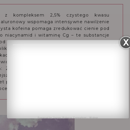
y z kompleksem 2,5% czystego kwasu
 hialuronowy wspomaga intensywne nawilżenie
czysta kofeina pomaga zredukować cienie pod
o niacynamid i witaminę Cg – te substancje
pod oczami, zapewniając odświeżony wygląd.
likator, który zapewnia chłodzący masaż i
kach. Bez substancji zapachowych. Efekty?
 widocznie nawilżona, a oczy wyglądają na
h: Zmarszczki pod oczami są wygładzone.
ejszone. Po 6 tygodniach: zmarszczki wokół
t poleciłoby ten produkt**. *Ocena kliniczna,
ceny, 81 kobiet, 6 tygodni.
Powered by
Jasper Roberts Consulting
-
Widget