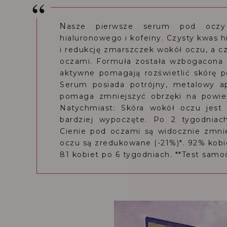
N
asze pierwsze serum pod ocz
hialuronowego i kofeiny. Czysty kwas
i redukcję zmarszczek wokół oczu, a 
oczami. Formuła została wzbogacona 
aktywne pomagają rozświetlić skórę 
Serum posiada potrójny, metalowy ap
pomaga zmniejszyć obrzęki na powie
Natychmiast: Skóra wokół oczu jest
bardziej wypoczęte. Po 2 tygodniac
Cienie pod oczami są widocznie zmni
oczu są zredukowane (-21%)*. 92% kobie
81 kobiet po 6 tygodniach. **Test samoo