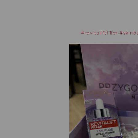
#revitaliftfiller
#skinba