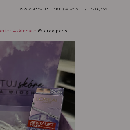
WWW.NATALIA-I-JEJ-ŚWIAT.PL
2/28/2024
rrier
#skincare
@lorealparis