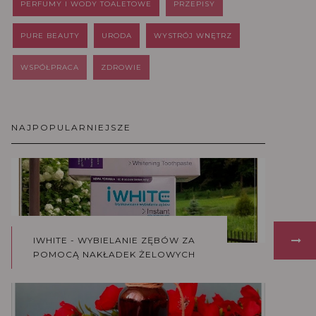
PERFUMY I WODY TOALETOWE
PRZEPISY
PURE BEAUTY
URODA
WYSTRÓJ WNĘTRZ
WSPÓŁPRACA
ZDROWIE
NAJPOPULARNIEJSZE
IWHITE - WYBIELANIE ZĘBÓW ZA
POMOCĄ NAKŁADEK ŻELOWYCH