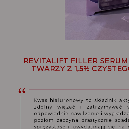
REVITALIFT FILLER SER
TWARZY Z 1,5% CZYST
Kwas hialuronowy to składnik akt
zdolny wiązać i zatrzymywać w
odpowiednie nawilżenie i wygładze
poziom zaczyna drastycznie spadać
sprężystość i uwydatniają się na n