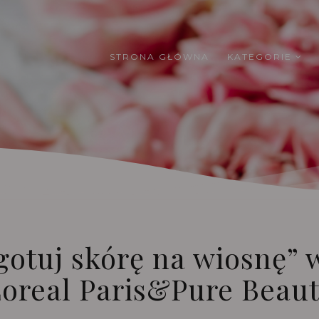
STRONA GŁÓWNA
KATEGORIE
gotuj skórę na wiosnę” 
oreal Paris&Pure Beau