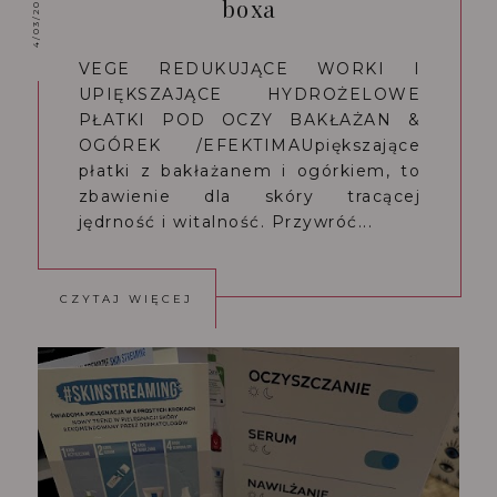
4/03/2024
boxa
VEGE REDUKUJĄCE WORKI I
UPIĘKSZAJĄCE HYDROŻELOWE
PŁATKI POD OCZY BAKŁAŻAN &
OGÓREK /EFEKTIMAUpiększające
płatki z bakłażanem i ogórkiem, to
zbawienie dla skóry tracącej
jędrność i witalność. Przywróć...
CZYTAJ WIĘCEJ