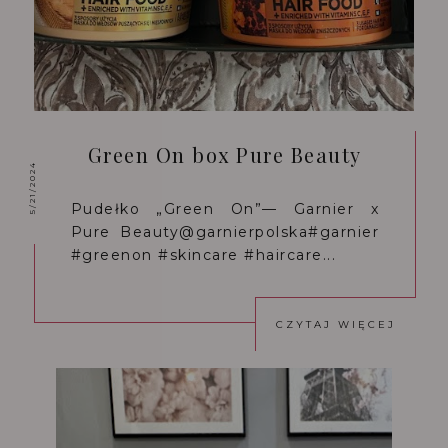
Green On box Pure Beauty
5/21/2024
Pudełko „Green On”— Garnier x
Pure Beauty@garnierpolska#garnier
#greenon #skincare #haircare...
CZYTAJ WIĘCEJ