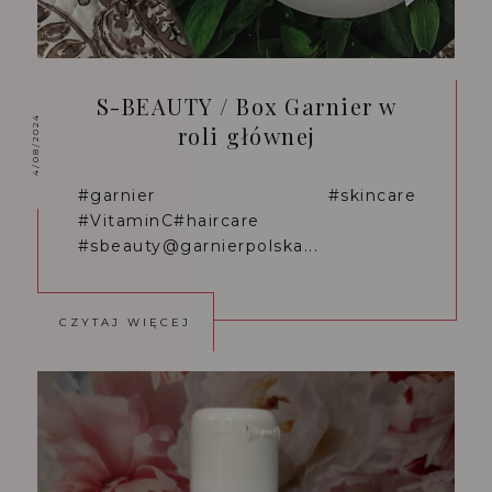
S-BEAUTY / Box Garnier w
4/08/2024
roli głównej
#garnier #skincare
#VitaminC#haircare
#sbeauty@garnierpolska...
CZYTAJ WIĘCEJ