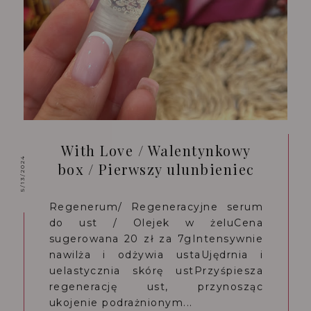
With Love / Walentynkowy
5/13/2024
box / Pierwszy ulunbieniec
Regenerum/ Regeneracyjne serum
do ust / Olejek w żeluCena
sugerowana 20 zł za 7gIntensywnie
nawilża i odżywia ustaUjędrnia i
uelastycznia skórę ustPrzyśpiesza
regenerację ust, przynosząc
ukojenie podrażnionym...