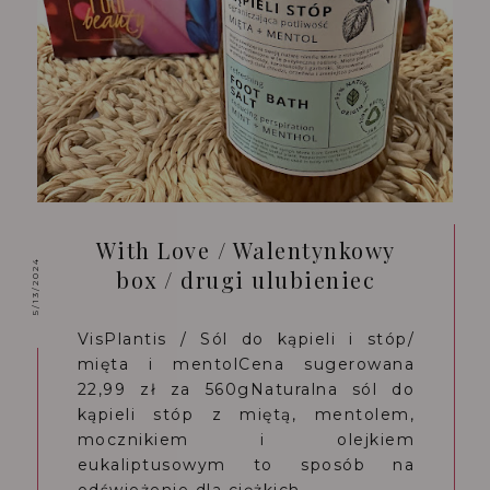
With Love / Walentynkowy
5/13/2024
box / drugi ulubieniec
VisPlantis / Sól do kąpieli i stóp/
mięta i mentolCena sugerowana
22,99 zł za 560gNaturalna sól do
kąpieli stóp z miętą, mentolem,
mocznikiem i olejkiem
eukaliptusowym to sposób na
odświeżenie dla ciężkich...