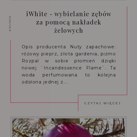
iWhite - wybielanie zębów
3/31/2015
za pomocą nakładek
żelowych
Opis producenta Nuty zapachowe:
różowy pieprz, złota gardenia, piżmo
Rozpal w sobie płomień dzięki
nowej `Incandessence Flame`. Ta
woda perfumowana to kolejna
odsłona jednej z...
CZYTAJ WIĘCEJ