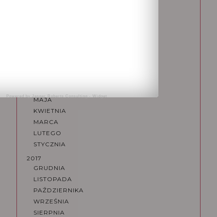
STYCZNIA
2018
GRUDNIA
PAŹDZIERNIKA
WRZEŚNIA
SIERPNIA
LIPCA
CZERWCA
Powered by
Jasper Roberts Consulting
-
Widget
MAJA
KWIETNIA
MARCA
LUTEGO
STYCZNIA
2017
GRUDNIA
LISTOPADA
PAŹDZIERNIKA
WRZEŚNIA
SIERPNIA