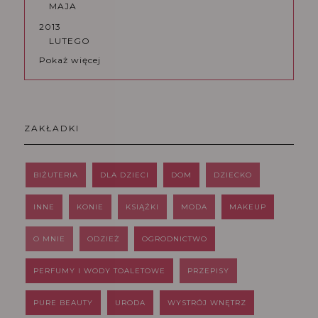
MAJA
2013
LUTEGO
Pokaż więcej
ZAKŁADKI
BIŻUTERIA
DLA DZIECI
DOM
DZIECKO
INNE
KONIE
KSIĄŻKI
MODA
MAKEUP
O MNIE
ODZIEŻ
OGRODNICTWO
PERFUMY I WODY TOALETOWE
PRZEPISY
PURE BEAUTY
URODA
WYSTRÓJ WNĘTRZ