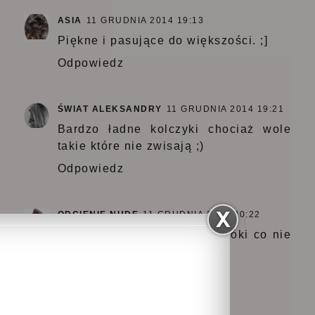
ASIA
11 GRUDNIA 2014 19:13
Piękne i pasujące do większości. ;]
Odpowiedz
ŚWIAT ALEKSANDRY
11 GRUDNIA 2014 19:21
Bardzo ładne kolczyki chociaż wole
takie które nie zwisają ;)
Odpowiedz
ODCIENIE NUDE
11 GRUDNIA 2014 20:22
Ja mam stalowe kuleczki i póki co nie
planuję innej pary;)
Odpowiedz