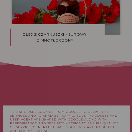
OLEJ Z CZARNUSZKI - SUROWY,
ZIMNOTŁOCZONY
THIS SITE USES COOKIES FROM GOOGLE TO DELIVER ITS
FACEBOOK
INSTAGRAM
SERVICES AND TO ANALYZE TRAFFIC. YOUR IP ADDRESS AND
USER-AGENT ARE SHARED WITH GOOGLE ALONG WITH
PERFORMANCE AND SECURITY METRICS TO ENSURE QUALITY
OF SERVICE, GENERATE USAGE STATISTICS, AND TO DETECT
AND ADDRESS ABUSE.