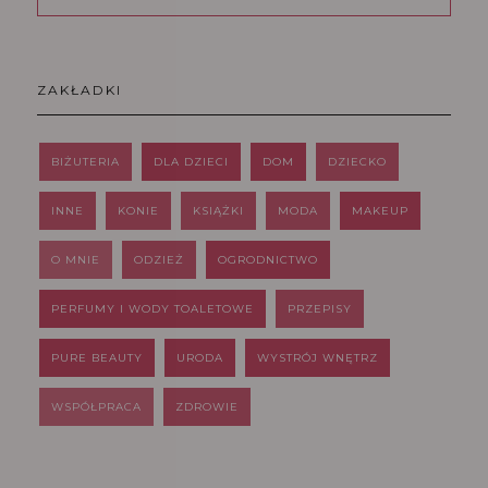
ZAKŁADKI
BIŻUTERIA
DLA DZIECI
DOM
DZIECKO
INNE
KONIE
KSIĄŻKI
MODA
MAKEUP
O MNIE
ODZIEŻ
OGRODNICTWO
PERFUMY I WODY TOALETOWE
PRZEPISY
PURE BEAUTY
URODA
WYSTRÓJ WNĘTRZ
WSPÓŁPRACA
ZDROWIE