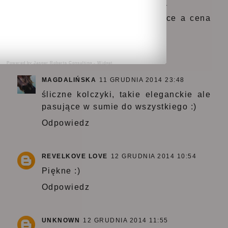
UNKNOWN
11 GRUDNIA 2014 21:21
Są bardzo ładne i dziewczęce a cena
no no atrakcyjna
Odpowiedz
Powered by
Jasper Roberts Consulting
-
Widget
MAGDALIŃSKA
11 GRUDNIA 2014 23:48
śliczne kolczyki, takie eleganckie ale
pasujące w sumie do wszystkiego :)
Odpowiedz
REVELKOVE LOVE
12 GRUDNIA 2014 10:54
Piękne :)
Odpowiedz
UNKNOWN
12 GRUDNIA 2014 11:55