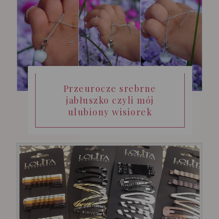
Przeurocze srebrne
jabłuszko czyli mój
ulubiony wisiorek