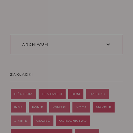
ARCHIWUM
ZAKŁADKI
BIŻUTERIA
DLA DZIECI
DOM
DZIECKO
INNE
KONIE
KSIĄŻKI
MODA
MAKEUP
O MNIE
ODZIEŻ
OGRODNICTWO