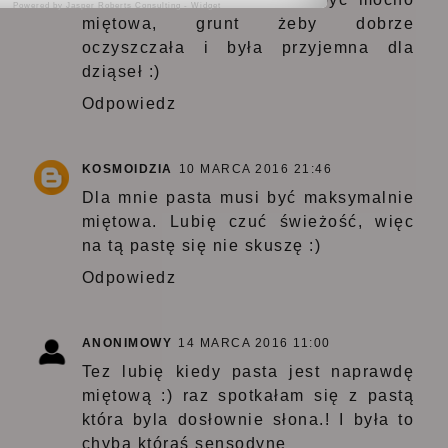
Powered by
Jasper Roberts Consulting
-
Widget
miętowa, grunt żeby dobrze
oczyszczała i była przyjemna dla
dziąseł :)
Odpowiedz
KOSMOIDZIA
10 MARCA 2016 21:46
Dla mnie pasta musi być maksymalnie
miętowa. Lubię czuć świeżość, więc
na tą pastę się nie skuszę :)
Odpowiedz
ANONIMOWY
14 MARCA 2016 11:00
Tez lubię kiedy pasta jest naprawdę
miętową :) raz spotkałam się z pastą
która byla dosłownie słona.! I była to
chyba któraś sensodyne