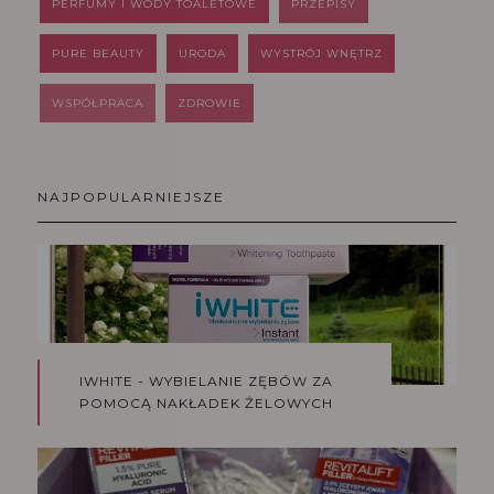
PERFUMY I WODY TOALETOWE
PRZEPISY
PURE BEAUTY
URODA
WYSTRÓJ WNĘTRZ
WSPÓŁPRACA
ZDROWIE
NAJPOPULARNIEJSZE
IWHITE - WYBIELANIE ZĘBÓW ZA
POMOCĄ NAKŁADEK ŻELOWYCH