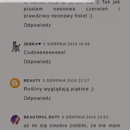
W sumie różu to tu nie ma ;) Tak jak
Powered by
Jasper Roberts Consulting
-
Widget
pisałam neonowa czerwień i
prawdziwy neonowy fiolet ;)
Odpowiedz
ZEBRA❤
3 SIERPNIA 2016 19:06
Cudneeeeeeeee!
Odpowiedz
BEAUTY
3 SIERPNIA 2016 21:27
Rośliny wyglądają pięknie ;)
Odpowiedz
BEAUTIFUL DUTY
3 SIERPNIA 2016 23:02
aż mi się smutno zrobiło, że nie mam