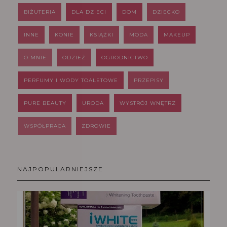
BIŻUTERIA
DLA DZIECI
DOM
DZIECKO
INNE
KONIE
KSIĄŻKI
MODA
MAKEUP
O MNIE
ODZIEŻ
OGRODNICTWO
PERFUMY I WODY TOALETOWE
PRZEPISY
PURE BEAUTY
URODA
WYSTRÓJ WNĘTRZ
WSPÓŁPRACA
ZDROWIE
NAJPOPULARNIEJSZE