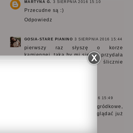
MARTYNA G.
3 SIERPNIA 2016 15:10
Przecudne są :)
Odpowiedz
GOSIA-STARE PIANINO
3 SIERPNIA 2016 15:44
pierwszy raz słyszę o korze
kamiennej, taka by mi się też przydała
do ogródka, a roślinki ślicznie
wyglądają:0
Odpowiedz
LAKIEROWNICZKA
3 SIERPNIA 2016 15:49
Moja mama uwielbia prace ogródkowe,
a ja na razie to lubię tylko oglądać już
kwitnące roślinki :D