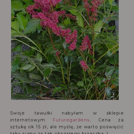
Swoje tawułki nabyłam w sklepie
internetowym
Futuregardens
. Cena za
sztukę ok 15 zł, ale myślę, że warto poświęcić
taką sumę za tak okazałego krzaczka :)