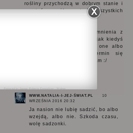
rośliny przychodzą w dobrym stanie i
są tańsze niż w tych wszystkich
sklepach.
Ja niestety mam złe wspomnienia z
takimi sklepami. Pamiętam jak kiedyś
zamówiłam nasiona i były one albo
ciut po terminie albo termin się
kończył, a mało nie zapłaciłam :/
Odpowiedz
Odpowiedzi
Powered by
Jasper Roberts Consulting
-
Widget
WWW.NATALIA-I-JEJ-ŚWIAT.PL
10
WRZEŚNIA 2016 20:32
Ja nasion nie lubię sadzić, bo albo
wzejdą, albo nie. Szkoda czasu,
wolę sadzonki.