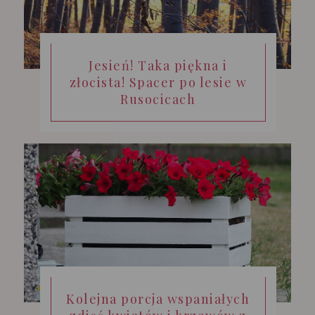
Jesień! Taka piękna i
złocista! Spacer po lesie w
Rusocicach
Kolejna porcja wspaniałych