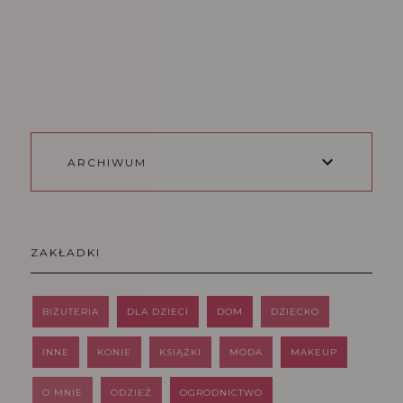
ARCHIWUM
ZAKŁADKI
BIŻUTERIA
DLA DZIECI
DOM
DZIECKO
INNE
KONIE
KSIĄŻKI
MODA
MAKEUP
O MNIE
ODZIEŻ
OGRODNICTWO