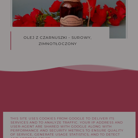
OLEJ Z CZARNUSZKI - SUROWY,
ZIMNOTŁOCZONY
THIS SITE USES COOKIES FROM GOOGLE TO DELIVER ITS
FACEBOOK
INSTAGRAM
SERVICES AND TO ANALYZE TRAFFIC. YOUR IP ADDRESS AND
USER-AGENT ARE SHARED WITH GOOGLE ALONG WITH
PERFORMANCE AND SECURITY METRICS TO ENSURE QUALITY
OF SERVICE, GENERATE USAGE STATISTICS, AND TO DETECT