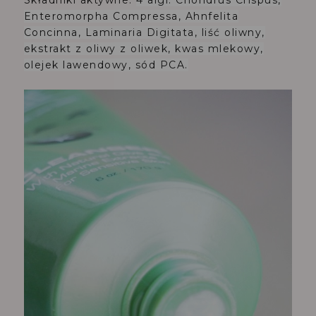
Składniki aktywne:
4 algi: Chondrus Crispus,
Enteromorpha Compressa, Ahnfelita
Concinna, Laminaria Digitata, liść oliwny,
ekstrakt z oliwy z oliwek, kwas mlekowy,
olejek lawendowy, sód PCA.