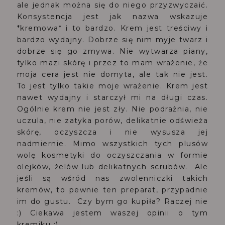
ale jednak można się do niego przyzwyczaić.
Konsystencja jest jak nazwa wskazuje
*kremowa* i to bardzo. Krem jest treściwy i
bardzo wydajny. Dobrze się nim myje twarz i
dobrze się go zmywa. Nie wytwarza piany,
tylko mazi skórę i przez to mam wrażenie, że
moja cera jest nie domyta, ale tak nie jest.
To jest tylko takie moje wrażenie. Krem jest
nawet wydajny i starczył mi na długi czas.
Ogólnie krem nie jest zły. Nie podrażnia, nie
uczula, nie zatyka porów, delikatnie odświeża
skórę, oczyszcza i nie wysusza jej
nadmiernie. Mimo wszystkich tych plusów
wolę kosmetyki do oczyszczania w formie
olejków, żelów lub delikatnych scrubów. Ale
jeśli są wśród nas zwolenniczki takich
kremów, to pewnie ten preparat, przypadnie
im do gustu. Czy bym go kupiła? Raczej nie
:) Ciekawa jestem waszej opinii o tym
kremiku :)