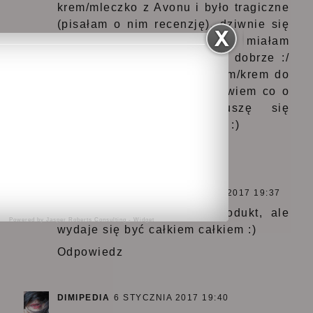
krem/mleczko z Avonu i było tragiczne
(pisałam o nim recenzję), dziwnie się
rozprowadzał na twarzy i miałam
wrażenie, że nie oczyszcza dobrze :/
teraz testuję z Eveline serum/krem do
mycia twarzy i jeszcze nie wiem co o
nim sądzić, chyba muszę się
przyzwyczaić do takiej formy :)
Odpowiedz
DRZEMIĄCE PIĘKNO
6 STYCZNIA 2017 19:37
Pierwszy raz widzę ten produkt, ale
Powered by
Jasper Roberts Consulting
-
Widget
wydaje się być całkiem całkiem :)
Odpowiedz
DIMIPEDIA
6 STYCZNIA 2017 19:40