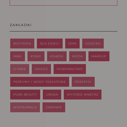
ZAKŁADKI
BIŻUTERIA
DLA DZIECI
DOM
DZIECKO
INNE
KONIE
KSIĄŻKI
MODA
MAKEUP
O MNIE
ODZIEŻ
OGRODNICTWO
PERFUMY I WODY TOALETOWE
PRZEPISY
PURE BEAUTY
URODA
WYSTRÓJ WNĘTRZ
WSPÓŁPRACA
ZDROWIE