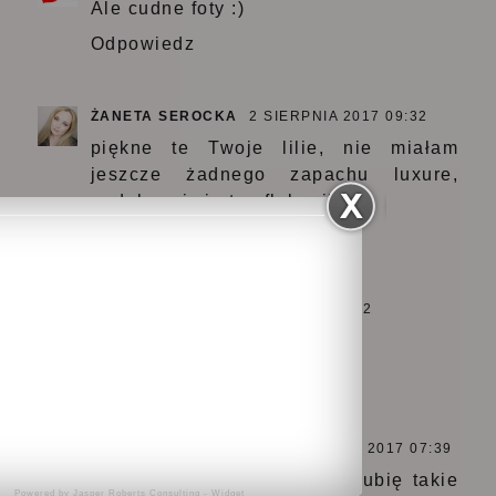
Ale cudne foty :)
Odpowiedz
ŻANETA SEROCKA
2 SIERPNIA 2017 09:32
piękne te Twoje lilie, nie miałam
jeszcze żadnego zapachu luxure,
podoba mi się ten flakonik
Odpowiedz
YASNIIABLE
2 SIERPNIA 2017 10:02
lubię pudrowe zapachy :)
Odpowiedz
ANGELINACOSMETICS
3 SIERPNIA 2017 07:39
Nie znam tych perfum, ale lubię takie
Powered by
Jasper Roberts Consulting
-
Widget