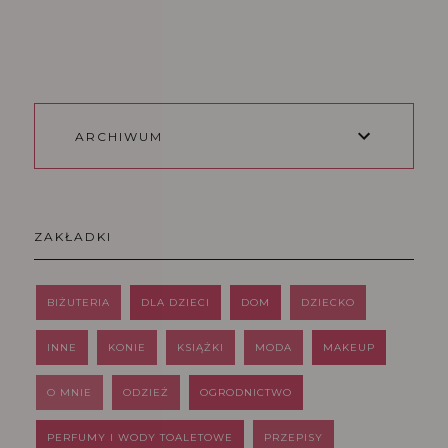
ARCHIWUM
ZAKŁADKI
BIŻUTERIA
DLA DZIECI
DOM
DZIECKO
INNE
KONIE
KSIĄŻKI
MODA
MAKEUP
O MNIE
ODZIEŻ
OGRODNICTWO
PERFUMY I WODY TOALETOWE
PRZEPISY