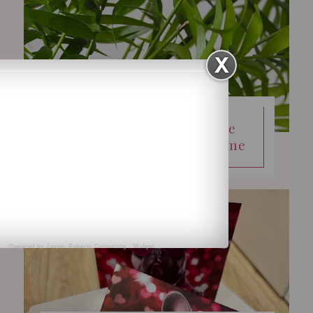
Zestaw perfum La Lune
Rouge Femme and Homme
Powered by
Jasper Roberts Consulting
-
Widget