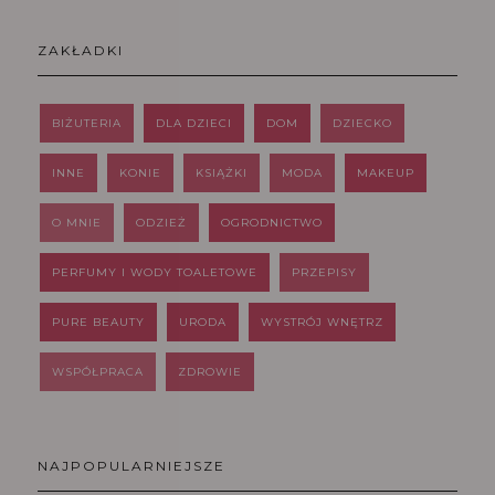
ZAKŁADKI
BIŻUTERIA
DLA DZIECI
DOM
DZIECKO
INNE
KONIE
KSIĄŻKI
MODA
MAKEUP
O MNIE
ODZIEŻ
OGRODNICTWO
PERFUMY I WODY TOALETOWE
PRZEPISY
PURE BEAUTY
URODA
WYSTRÓJ WNĘTRZ
WSPÓŁPRACA
ZDROWIE
NAJPOPULARNIEJSZE