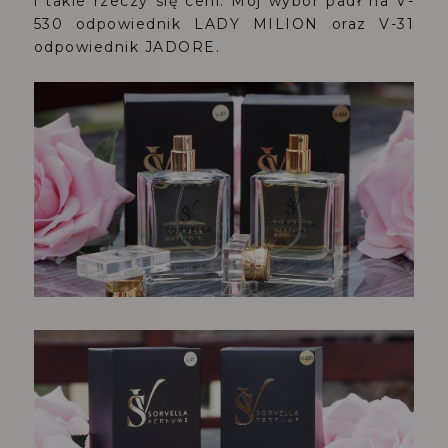
i takie rzeczy się ceni. Mój wybór padł na V-
530 odpowiednik LADY MILION oraz V-31
odpowiednik JADORE.