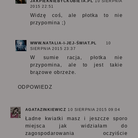
JAKPIEKNIEBYCKOBIETA.PL
10 SIERPNIA
2015 22:51
Widzę coś, ale płotka to nie
przypomina ;)
WWW.NATALIA-I-JEJ-ŚWIAT.PL
10
SIERPNIA 2015 23:37
W sumie racja, płotka nie
przypomina, ale to jest takie
brązowe obrzeże.
ODPOWIEDZ
AGATAZINKIEWICZ
10 SIERPNIA 2015 09:04
Ładne kwiatki masz i jeszcze sporo
miejsca jak widziałam do
zagospodarowania oczyiście