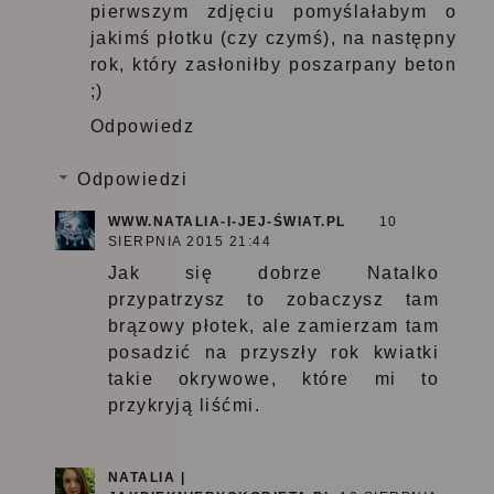
pierwszym zdjęciu pomyślałabym o
jakimś płotku (czy czymś), na następny
rok, który zasłoniłby poszarpany beton
;)
Odpowiedz
Odpowiedzi
WWW.NATALIA-I-JEJ-ŚWIAT.PL
10
SIERPNIA 2015 21:44
Jak się dobrze Natalko
przypatrzysz to zobaczysz tam
brązowy płotek, ale zamierzam tam
posadzić na przyszły rok kwiatki
takie okrywowe, które mi to
przykryją liśćmi.
NATALIA |