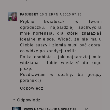
PASJEBET
10 SIERPNIA 2015 07:35
Piękne kwiatuszki w Twoim
ogródeczku, najbardziej zachwyciła
mnie hortensja, dla której znalazłaś
idealne miejsce. Widać, że nie ma u
Ciebie suszy i ziemia musi być dobra,
co widzę po kondycji roślin.
Fotka osobista - jak najbardziej mile
widziana - lubię wiedzieć do kogo
piszę.
Pozdrawiam w upalny, ba gorący
poranek :)
Odpowiedz
Odpowiedzi
WWW.NATALIA-I-JEJ-ŚWIAT.PL
10