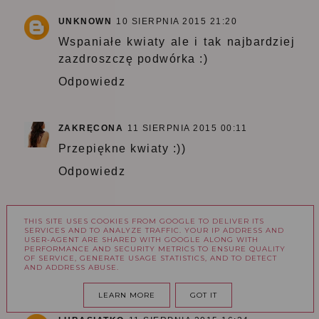
UNKNOWN
10 SIERPNIA 2015 21:20
Wspaniałe kwiaty ale i tak najbardziej
zazdroszczę podwórka :)
Odpowiedz
ZAKRĘCONA
11 SIERPNIA 2015 00:11
Przepiękne kwiaty :))
Odpowiedz
ANNA | KOSMETYKOHOLIZM
11 SIERPNIA 2015
THIS SITE USES COOKIES FROM GOOGLE TO DELIVER ITS
SERVICES AND TO ANALYZE TRAFFIC. YOUR IP ADDRESS AND
15:22
USER-AGENT ARE SHARED WITH GOOGLE ALONG WITH
PERFORMANCE AND SECURITY METRICS TO ENSURE QUALITY
Przepięknie <3
OF SERVICE, GENERATE USAGE STATISTICS, AND TO DETECT
AND ADDRESS ABUSE.
Odpowiedz
LEARN MORE
GOT IT