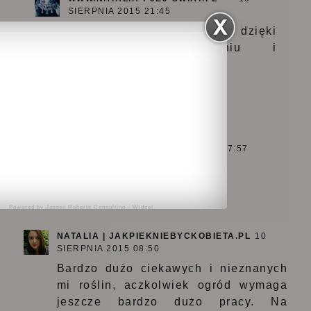
SIERPNIA 2015 21:45
Kwiaty dają radę dzięki
regularnemu podlewaniu i
podlewam ciut nawozem.
ODPOWIEDZ
MADZIAKOWO
10 SIERPNIA 2015 07:57
kocham hortensje;P
Odpowiedz
Powered by
Jasper Roberts Consulting
-
Widget
NATALIA | JAKPIEKNIEBYCKOBIETA.PL
10
SIERPNIA 2015 08:50
Bardzo dużo ciekawych i nieznanych
mi roślin, aczkolwiek ogród wymaga
jeszcze bardzo dużo pracy. Na