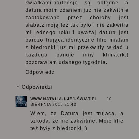
kwiatkami.hortensje są obłędne a
datura moim zdaniem już nie zakwitnie
zaatakowana przez choroby jest
słaba,z moją też tak było i nie zakwitła
mi jednego roku i uważaj datura jest
bardzo trująca.identyczne lilie miałam
z biedronki juz mi przekwitły widać u
każdego panuje inny klimacik:)
pozdrawiam udanego tygodnia.
Odpowiedz
Odpowiedzi
WWW.NATALIA-I-JEJ-ŚWIAT.PL
10
SIERPNIA 2015 21:43
Wiem, że Datura jest trujaca, a
szkoda, że nie zakwitnie. Moje lilie
też były z biedronki :)