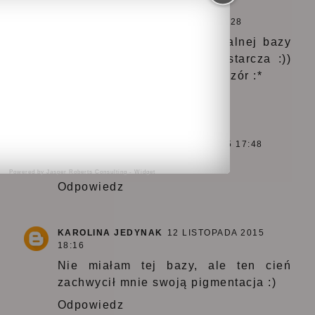
UNKNOWN
12 LISTOPADA 2015 17:28
Nigdy nie miałam profesjonalnej bazy
pod cienie, korektor mi wystarcza :))
Buziak kochana na miły wieczór :*
Odpowiedz
MAGIC WORLD
12 LISTOPADA 2015 17:48
Ciekawa jestem tej bazy :))
Powered by
Jasper Roberts Consulting
-
Widget
Odpowiedz
KAROLINA JEDYNAK
12 LISTOPADA 2015
18:16
Nie miałam tej bazy, ale ten cień
zachwycił mnie swoją pigmentacja :)
Odpowiedz