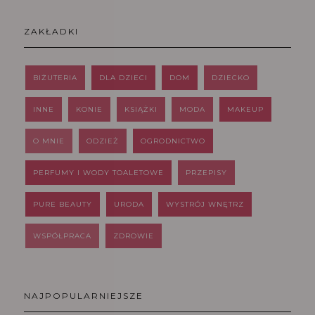
ZAKŁADKI
BIŻUTERIA
DLA DZIECI
DOM
DZIECKO
INNE
KONIE
KSIĄŻKI
MODA
MAKEUP
O MNIE
ODZIEŻ
OGRODNICTWO
PERFUMY I WODY TOALETOWE
PRZEPISY
PURE BEAUTY
URODA
WYSTRÓJ WNĘTRZ
WSPÓŁPRACA
ZDROWIE
NAJPOPULARNIEJSZE