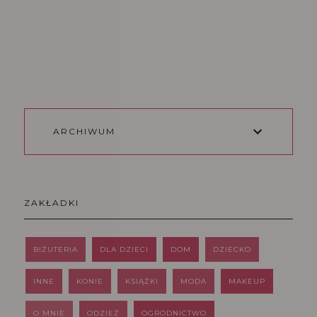
ARCHIWUM
ZAKŁADKI
BIŻUTERIA
DLA DZIECI
DOM
DZIECKO
INNE
KONIE
KSIĄŻKI
MODA
MAKEUP
O MNIE
ODZIEŻ
OGRODNICTWO