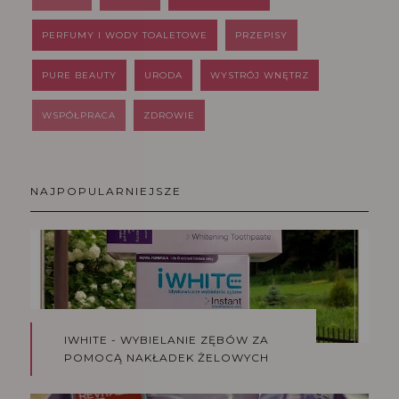
PERFUMY I WODY TOALETOWE
PRZEPISY
PURE BEAUTY
URODA
WYSTRÓJ WNĘTRZ
WSPÓŁPRACA
ZDROWIE
NAJPOPULARNIEJSZE
IWHITE - WYBIELANIE ZĘBÓW ZA
POMOCĄ NAKŁADEK ŻELOWYCH