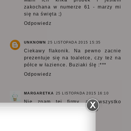
zakochana w numerze 61 - marzy mi
się na święta ;)
Odpowiedz
UNKNOWN
25 LISTOPADA 2015 15:35
Ciekawy flakonik. Na pewno zacnie
prezentuje się na toaletce, czy też na
półce w łazience. Buziaki ślę :***
Odpowiedz
MARGARETKA
25 LISTOPADA 2015 16:10
Nie znam tej firmy, ale wszystko
przede mną, śliczne zdjęcia :)
Odpowiedz