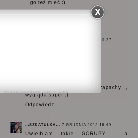
go też mieć :)
ODPOWIEDZ
GOSIA TESTUJE
7 GRUDNIA 2015 19:27
Samym kolorem kusi
Odpowiedz
INGA
7 GRUDNIA 2015 19:45
o matko ,uwielbiam ich zapachy ,
Powered by
Jasper Roberts Consulting
-
Widget
wygląda super ;)
Odpowiedz
...SZKATUŁKA...
7 GRUDNIA 2015 19:49
Uwielbiam takie SCRUBY - a