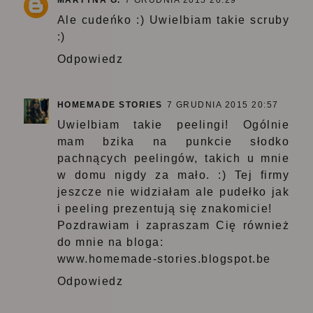
MARTYNA G.
7 GRUDNIA 2015 20:29
Ale cudeńko :) Uwielbiam takie scruby
:)
Odpowiedz
HOMEMADE STORIES
7 GRUDNIA 2015 20:57
Uwielbiam takie peelingi! Ogólnie
mam bzika na punkcie słodko
pachnących peelingów, takich u mnie
w domu nigdy za mało. :) Tej firmy
jeszcze nie widziałam ale pudełko jak
i peeling prezentują się znakomicie!
Pozdrawiam i zapraszam Cię również
do mnie na bloga:
www.homemade-stories.blogspot.be
Odpowiedz