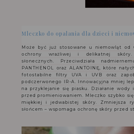
Mleczko do opalania dla dzieci i niemo
Może być już stosowane u niemowląt od 
ochrony wrażliwej i delikatnej skór
słonecznych.
Przeciwdziała nadmierne
PANTHENOL oraz ALANTOINĘ, które natychm
fotostabilne filtry UVA i UVB oraz zapo
podczerwonego IR-A.
Innowacyjna mniej lep
na przyklejanie się piasku.
Działanie wody 
przed promieniowaniem.
Mleczko szybko się
miękkiej i jedwabistej skóry.
Zmniejsza r
słońcem – wspomaga ochronę skóry przed st