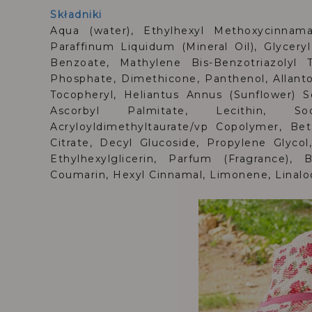
Składniki
Aqua (water), Ethylhexyl Methoxycinnamat
Paraffinum Liquidum (Mineral Oil), Glyceryl
Benzoate, Mathylene Bis-Benzotriazolyl 
Phosphate, Dimethicone, Panthenol, Allanto
Tocopheryl, Heliantus Annus (Sunflower) S
Ascorbyl Palmitate, Lecithin, S
Acryloyldimethyltaurate/vp Copolymer, Bet
Citrate, Decyl Glucoside, Propylene Glyc
Ethylhexylglicerin, Parfum (Fragrance), 
Coumarin, Hexyl Cinnamal, Limonene, Linaloo