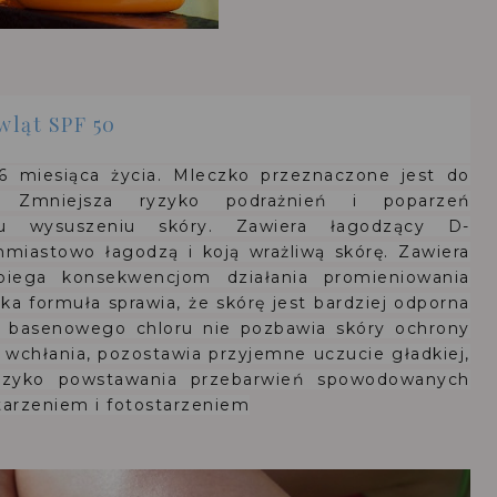
wląt SPF 50
6 miesiąca życia.
Mleczko przeznaczone jest do
y.
Zmniejsza ryzyko podrażnień i poparzeń
mu wysuszeniu skóry.
Zawiera łagodzący D-
iastowo łagodzą i koją wrażliwą skórę.
Zawiera
biega konsekwencjom działania promieniowania
ka formuła sprawia, że skórę jest bardziej odporna
i basenowego chloru nie pozbawia skóry ochrony
 wchłania, pozostawia przyjemne uczucie gładkiej,
yzyko powstawania przebarwień spowodowanych
arzeniem i fotostarzeniem