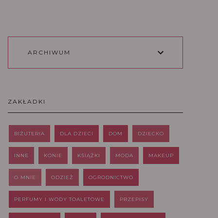
ARCHIWUM
ZAKŁADKI
BIŻUTERIA
DLA DZIECI
DOM
DZIECKO
INNE
KONIE
KSIĄŻKI
MODA
MAKEUP
O MNIE
ODZIEŻ
OGRODNICTWO
PERFUMY I WODY TOALETOWE
PRZEPISY