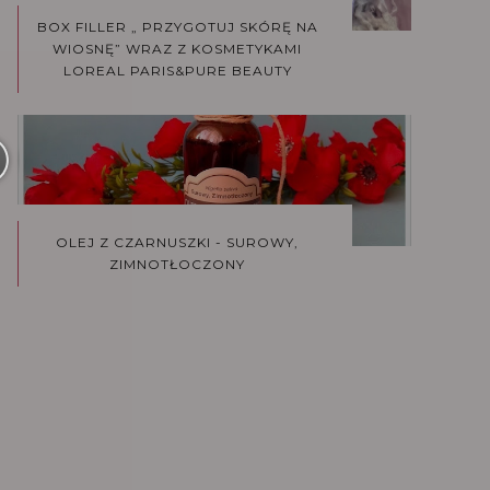
BOX FILLER „ PRZYGOTUJ SKÓRĘ NA
WIOSNĘ” WRAZ Z KOSMETYKAMI
LOREAL PARIS&PURE BEAUTY
OLEJ Z CZARNUSZKI - SUROWY,
ZIMNOTŁOCZONY