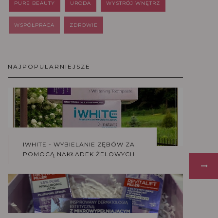
PURE BEAUTY
URODA
WYSTRÓJ WNĘTRZ
WSPÓŁPRACA
ZDROWIE
NAJPOPULARNIEJSZE
IWHITE - WYBIELANIE ZĘBÓW ZA
POMOCĄ NAKŁADEK ŻELOWYCH