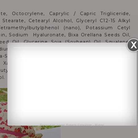
e, Octocrylene, Caprylic / Capric Trigliceride,
 Stearate, Cetearyl Alcohol, Glyceryl C12-15 Alkyl
Tetramethylbutylphenol (nano), Potassium Cetyl
in, Sodium Hyaluronate, Bixa Orellana Seeds Oil,
eed Oil, Glycerine Soja (Soybean) Oil, Squalene,
odium Stearoyl Glutamatre, Ammonium
a-Sitosterol, Hydrogenadet Vegetable Glicerides
ol, Xantan Gum, Disodium EDTA, Phenoxyethanol,
Butylphenyl Methylpropional, Benzyl Salicytate,
l.
Powered by
Jasper Roberts Consulting
-
Widget