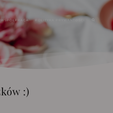
WSPÓŁPRACA
POLITYKA PRYWANTOŚCI
zków :)