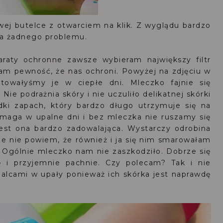
 butelce z otwarciem na klik. Z wyglądu bardzo
wia żadnego problemu.
araty ochronne zawsze wybieram największy filtr
m pewność, że nas ochroni. Powyżej na zdjęciu w
towałyśmy je w ciepłe dni. Mleczko fajnie się
Nie podrażnia skóry i nie uczuliło delikatnej skórki
dki zapach, który bardzo długo utrzymuje się na
omaga w upalne dni i bez mleczka nie ruszamy się
jest ona bardzo zadowalająca. Wystarczy odrobina
le nie powiem, że również i ja się nim smarowałam
Ogólnie mleczko nam nie zaszkodziło. Dobrze się
rę i przyjemnie pachnie. Czy polecam? Tak i nie
alcami w upały ponieważ ich skórka jest naprawdę