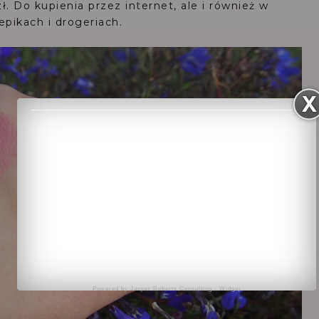
. Do kupienia przez internet, ale i również w
epikach i drogeriach.
Powered by
Jasper Roberts Consulting
-
Widget