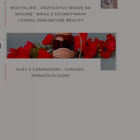
BOX FILLER „ PRZYGOTUJ SKÓRĘ NA
WIOSNĘ” WRAZ Z KOSMETYKAMI
LOREAL PARIS&PURE BEAUTY
OLEJ Z CZARNUSZKI - SUROWY,
ZIMNOTŁOCZONY