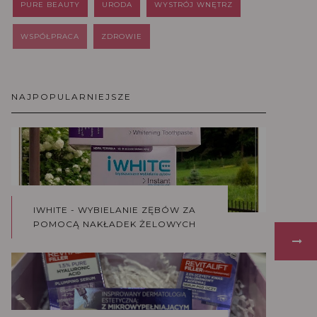
PURE BEAUTY
URODA
WYSTRÓJ WNĘTRZ
WSPÓŁPRACA
ZDROWIE
NAJPOPULARNIEJSZE
IWHITE - WYBIELANIE ZĘBÓW ZA
POMOCĄ NAKŁADEK ŻELOWYCH