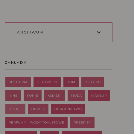
ARCHIWUM
ZAKŁADKI
BIŻUTERIA
DLA DZIECI
DOM
DZIECKO
INNE
KONIE
KSIĄŻKI
MODA
MAKEUP
O MNIE
ODZIEŻ
OGRODNICTWO
PERFUMY I WODY TOALETOWE
PRZEPISY