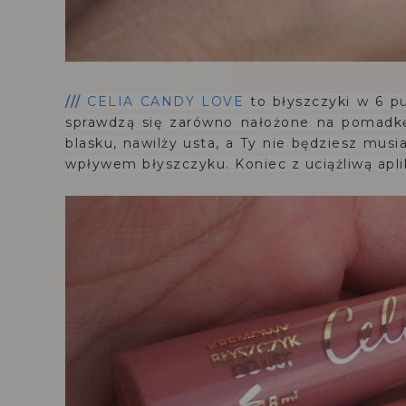
///
CELIA CANDY LOVE
to błyszczyki w 6 p
sprawdzą się zarówno nałożone na pomadkę
blasku, nawilży usta, a Ty nie będziesz mus
wpływem błyszczyku. Koniec z uciążliwą aplik