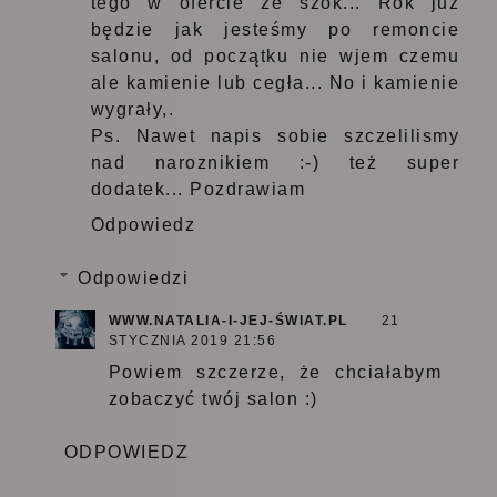
tego w ofercie że szok... Rok już
będzie jak jesteśmy po remoncie
salonu, od początku nie wjem czemu
ale kamienie lub cegła... No i kamienie
wygrały,.
Ps. Nawet napis sobie szczelilismy
nad naroznikiem :-) też super
dodatek... Pozdrawiam
Odpowiedz
Odpowiedzi
WWW.NATALIA-I-JEJ-ŚWIAT.PL
21
STYCZNIA 2019 21:56
Powiem szczerze, że chciałabym
zobaczyć twój salon :)
ODPOWIEDZ