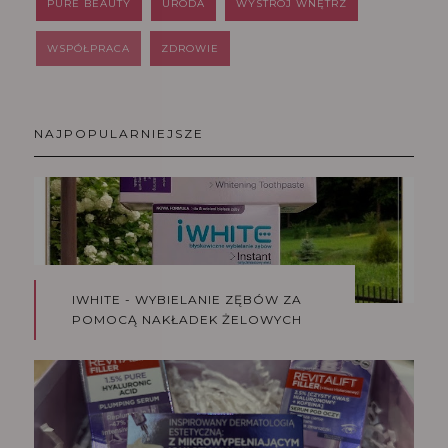
PURE BEAUTY
URODA
WYSTRÓJ WNĘTRZ
WSPÓŁPRACA
ZDROWIE
NAJPOPULARNIEJSZE
IWHITE - WYBIELANIE ZĘBÓW ZA
POMOCĄ NAKŁADEK ŻELOWYCH