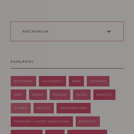
ARCHIWUM
ZAKŁADKI
BIŻUTERIA
DLA DZIECI
DOM
DZIECKO
INNE
KONIE
KSIĄŻKI
MODA
MAKEUP
O MNIE
ODZIEŻ
OGRODNICTWO
PERFUMY I WODY TOALETOWE
PRZEPISY