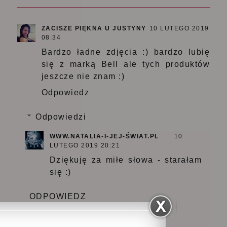
ZACISZE PIĘKNA U JUSTYNY
10 LUTEGO 2019
08:34
Bardzo ładne zdjęcia :) bardzo lubię
się z marką Bell ale tych produktów
jeszcze nie znam :)
Odpowiedz
Odpowiedzi
WWW.NATALIA-I-JEJ-ŚWIAT.PL
10
LUTEGO 2019 20:21
Dziękuję za miłe słowa - starałam
się :)
ODPOWIEDZ