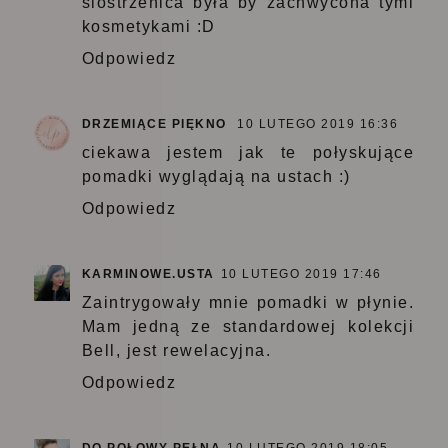
siostrzenica była by zachwycona tymi
kosmetykami :D
Odpowiedz
DRZEMIĄCE PIĘKNO
10 LUTEGO 2019 16:36
ciekawa jestem jak te połyskujące
pomadki wyglądają na ustach :)
Odpowiedz
KARMINOWE.USTA
10 LUTEGO 2019 17:46
Zaintrygowały mnie pomadki w płynie.
Mam jedną ze standardowej kolekcji
Bell, jest rewelacyjna.
Odpowiedz
DO POŁOWY PEŁNA
10 LUTEGO 2019 18:05