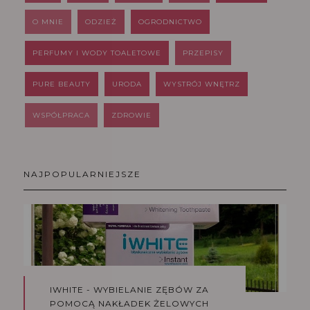
O MNIE
ODZIEŻ
OGRODNICTWO
PERFUMY I WODY TOALETOWE
PRZEPISY
PURE BEAUTY
URODA
WYSTRÓJ WNĘTRZ
WSPÓŁPRACA
ZDROWIE
NAJPOPULARNIEJSZE
IWHITE - WYBIELANIE ZĘBÓW ZA
POMOCĄ NAKŁADEK ŻELOWYCH