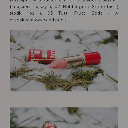
Dostępne w 3 odcieniach: 01 Strawberry Slushie
( najciemniejszy ), 02 Bubblegum Smoothie (
słodki róż ), 03 Tutti Frutti Soda ( w
)
brzoskwiniowym odcieniu