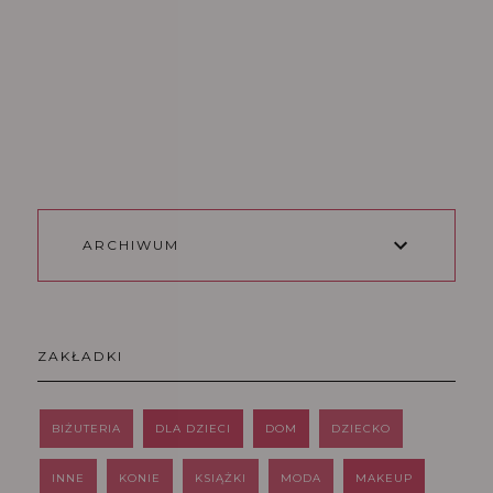
ARCHIWUM
ZAKŁADKI
BIŻUTERIA
DLA DZIECI
DOM
DZIECKO
INNE
KONIE
KSIĄŻKI
MODA
MAKEUP