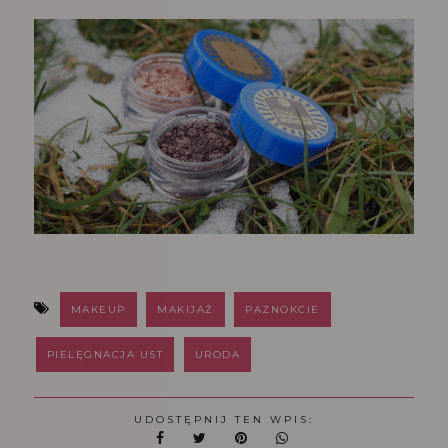
MAKEUP
MAKIJAŻ
PAZNOKCIE
PIELĘGNACJA UST
URODA
UDOSTĘPNIJ TEN WPIS: