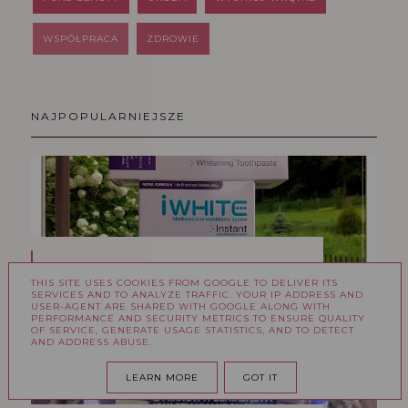
WSPÓŁPRACA
ZDROWIE
NAJPOPULARNIEJSZE
IWHITE - WYBIELANIE ZĘBÓW ZA
THIS SITE USES COOKIES FROM GOOGLE TO DELIVER ITS
POMOCĄ NAKŁADEK ŻELOWYCH
SERVICES AND TO ANALYZE TRAFFIC. YOUR IP ADDRESS AND
USER-AGENT ARE SHARED WITH GOOGLE ALONG WITH
PERFORMANCE AND SECURITY METRICS TO ENSURE QUALITY
OF SERVICE, GENERATE USAGE STATISTICS, AND TO DETECT
AND ADDRESS ABUSE.
LEARN MORE
GOT IT