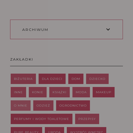
ARCHIWUM
ZAKŁADKI
BIŻUTERIA
DLA DZIECI
DOM
DZIECKO
INNE
KONIE
KSIĄŻKI
MODA
MAKEUP
O MNIE
ODZIEŻ
OGRODNICTWO
PERFUMY I WODY TOALETOWE
PRZEPISY
PURE BEAUTY
URODA
WYSTRÓJ WNĘTRZ