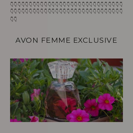
👇👇👇👇👇👇👇👇👇👇👇👇👇👇👇👇👇👇👇👇👇👇👇👇👇👇👇👇👇👇
👇👇👇👇👇👇👇👇👇👇👇👇👇👇👇👇👇👇👇👇👇👇👇👇👇👇👇👇👇👇
👇👇
AVON FEMME EXCLUSIVE