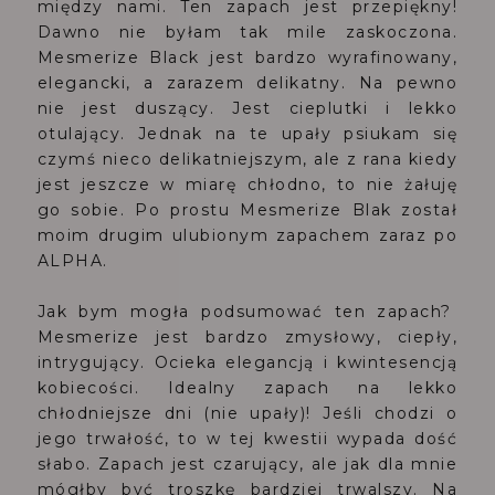
między nami. Ten zapach jest przepiękny!
Dawno nie byłam tak mile zaskoczona.
Mesmerize Black jest bardzo wyrafinowany,
elegancki, a zarazem delikatny. Na pewno
nie jest duszący. Jest cieplutki i lekko
otulający. Jednak na te upały psiukam się
czymś nieco delikatniejszym, ale z rana kiedy
jest jeszcze w miarę chłodno, to nie żałuję
go sobie. Po prostu Mesmerize Blak został
moim drugim ulubionym zapachem zaraz po
ALPHA.
Jak bym mogła podsumować ten zapach?
Mesmerize jest bardzo zmysłowy, ciepły,
intrygujący. Ocieka elegancją i kwintesencją
kobiecości. Idealny zapach na lekko
chłodniejsze dni (nie upały)! Jeśli chodzi o
jego trwałość, to w tej kwestii wypada dość
słabo. Zapach jest czarujący, ale jak dla mnie
mógłby być troszkę bardziej trwalszy. Na