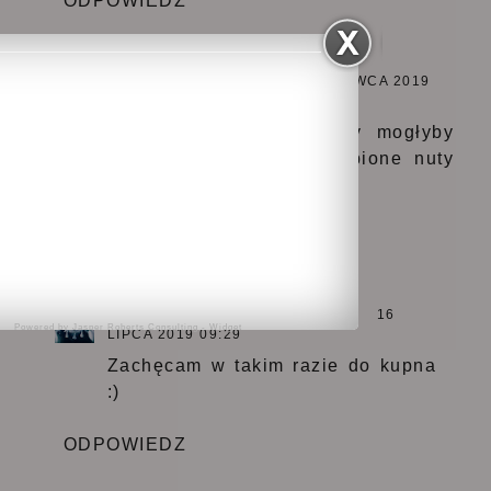
ODPOWIEDZ
ŚWIAT PANI DOMU - OLA
28 CZERWCA 2019
09:53
Myślę, że oba te zapachy mogłyby
wpasować się w moje ulubione nuty
zapachowe :)
Odpowiedz
Odpowiedzi
WWW.NATALIA-I-JEJ-ŚWIAT.PL
16
Powered by
Jasper Roberts Consulting
-
Widget
LIPCA 2019 09:29
Zachęcam w takim razie do kupna
:)
ODPOWIEDZ