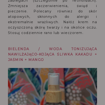
zabiegach (szczególnie po retinoidach).
Zmniejsza zaczerwienienia, świąd i
pieczenie. Polecany również do skór
atopowych, skłonnych do alergii i
ekstremalnie wrażliwych. Nałóż krem na
oczyszczoną skórę twarzy i na okolice oczu.
Stosuj codziennie rano lub wieczorem.
BIELENDA / WODA TONIZUJĄCA
NAWILŻAJĄCO-KOJĄCA ŚLIWKA KAKADU +
JAŚMIN + MANGO