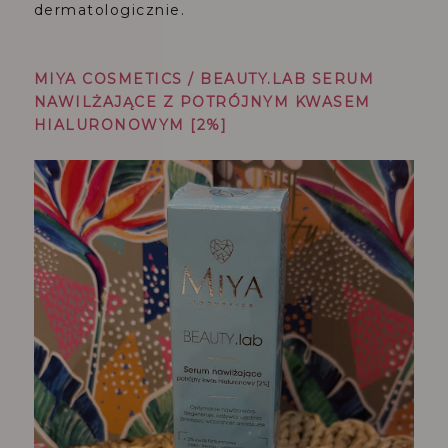
dermatologicznie.
MIYA COSMETICS / BEAUTY.LAB SERUM
NAWILŻAJĄCE Z POTRÓJNYM KWASEM
HIALURONOWYM [2%]