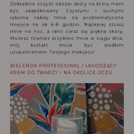
Dokładnie oczyść obszar skóry na który mam
być zaaplikowany. Czystymi i suchymi
rękoma naklej mnie na problematyczne
miejsce na ok 6-8 godzin. Najlepiej stosuj
mnie na noc, a rano ciesz się piękna skórą.
Możesz również przykleić mnie w ciągu dnia,
mój kształt może być słodkim
uzupełnieniem Twojego makijażu!
BIELENDA PROFESSIONAL / ŁAGODZĄCY
KREM DO TWARZY I NA OKOLICE OCZU