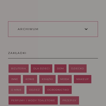
ARCHIWUM
ZAKŁADKI
BIŻUTERIA
DLA DZIECI
DOM
DZIECKO
INNE
KONIE
KSIĄŻKI
MODA
MAKEUP
O MNIE
ODZIEŻ
OGRODNICTWO
PERFUMY I WODY TOALETOWE
PRZEPISY