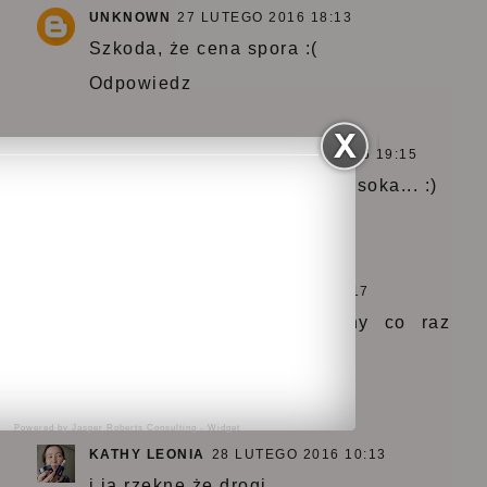
UNKNOWN
27 LUTEGO 2016 18:13
Szkoda, że cena spora :(
Odpowiedz
OKIEM DZIEWCZYN
27 LUTEGO 2016 19:15
Szkoda, że cena jest taka wysoka... :)
Odpowiedz
MARTYNA G.
28 LUTEGO 2016 01:17
Ta firma mimo swojej ceny co raz
bardziej mnie kusi :)
Odpowiedz
Powered by
Jasper Roberts Consulting
-
Widget
KATHY LEONIA
28 LUTEGO 2016 10:13
i ja rzeknę że drogi..