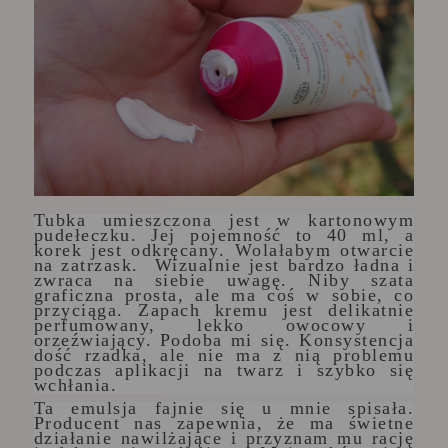
Tubka umieszczona jest w kartonowym
pudełeczku. Jej pojemność to 40 ml, a
korek jest odkręcany. Wolałabym otwarcie
na zatrzask. Wizualnie jest bardzo ładna i
zwraca na siebie uwagę. Niby szata
graficzna prosta, ale ma coś w sobie, co
przyciąga. Zapach kremu jest delikatnie
perfumowany, lekko owocowy i
orzeźwiający. Podoba mi się. Konsystencja
dość rzadka, ale nie ma z nią problemu
podczas aplikacji na twarz i szybko się
wchłania.
Ta emulsja fajnie się u mnie spisała.
Producent nas zapewnia, że ma świetne
działanie nawilżające i przyznam mu rację