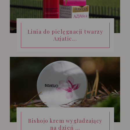
Linia do pielęgnacji twarzy
Azjatic...
Bishojo krem wygładzający
na dzień ...