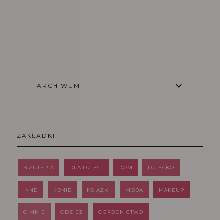
ARCHIWUM
ZAKŁADKI
BIŻUTERIA
DLA DZIECI
DOM
DZIECKO
INNE
KONIE
KSIĄŻKI
MODA
MAKEUP
O MNIE
ODZIEŻ
OGRODNICTWO