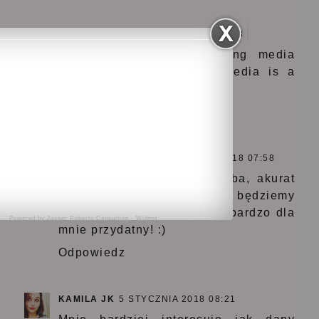
ANONIMOWY
5 STYCZNIA 2018 01:28
Hi, its good post regarding media
print, we all understand media is a
great source of data.
Odpowiedz
KOSMETYKOFANKI
5 STYCZNIA 2018 07:58
Ten szaraczek mi się podoba, akurat
do nowego mieszkania będziemy
jakiegoś szukać, więc post bardzo dla
Powered by
Jasper Roberts Consulting
-
Widget
mnie przydatny! :)
Odpowiedz
KAMILA JK
5 STYCZNIA 2018 08:21