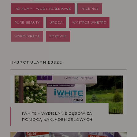
PERFUMY I WODY TOALETOWE
PRZEPISY
PURE BEAUTY
URODA
WYSTRÓJ WNĘTRZ
WSPÓŁPRACA
ZDROWIE
NAJPOPULARNIEJSZE
IWHITE - WYBIELANIE ZĘBÓW ZA
POMOCĄ NAKŁADEK ŻELOWYCH