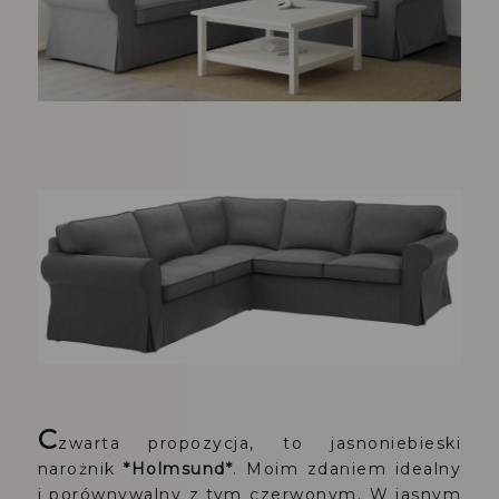
C
zwarta propozycja, to jasnoniebieski
narożnik
*Holmsund*
. Moim zdaniem idealny
i porównywalny z tym czerwonym. W jasnym